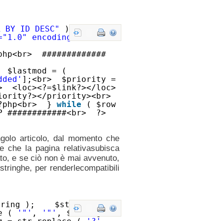
R BY ID DESC"
);<br>
="1.0" encoding="utf-8"?
php<br> #############
 $lastmod = (
dded'
];<br> $priority =
> <loc><?=$link?></loc>
iority?></priority><br>
<?php<br> }
while
( $row
P ############<br> ?>
ngolo articolo, dal momento che
le che la pagina relativasubisca
cato, e se ciò non è mai avvenuto,
stringhe, per renderlecompatibili
string ); $string =
ce (
'"'
,
'"'
, $string