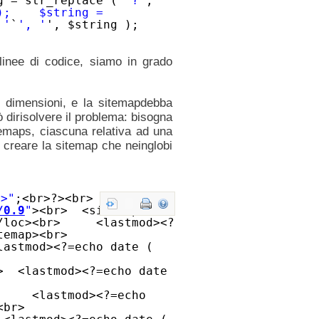
 = str_replace (
'?'
,
 ); $string =
 '
`
', '
', $string );
inee di codice, siamo in grado
di dimensioni, e la sitemapdebba
 dirisolvere il problema: bisogna
temaps, ciascuna relativa ad una
 creare la sitemap che neinglobi
r>"
;<br>?><br>
/0.9
"
><br> <sitemap>
/loc><br> <lastmod><?
sitemap><br>
lastmod><?=echo date (
>
> <lastmod><?=echo date
br>
> <lastmod><?=echo
ap><br>