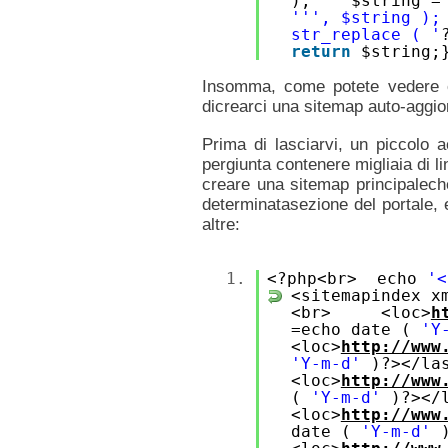
); $string = 
''
', $string )
str_replace ( '
return
$string;
Insomma, come potete vedere c
dicrearci una sitemap auto-aggior
Prima di lasciarvi, un piccolo 
pergiunta contenere migliaia di 
creare una sitemap principaleche
determinatasezione del portale, 
altre:
1.
<?php<br> echo
'<
<sitemapindex x
<br> <loc>
h
=echo date (
'Y
<loc>
http://www
'Y-m-d'
)?></l
<loc>
http://www
(
'Y-m-d'
)?><
<loc>
http://www
date (
'Y-m-d'