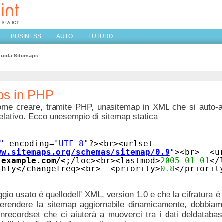
BUSINESS
AUTO
FUTURO
uida Sitemaps
ps in PHP
me creare, tramite PHP, unasitemap in XML che si auto-aggi
relativo. Ecco unesempio di sitemap statica
"
encoding=
"UTF-8"
?><br><urlset
ww.sitemaps.org/schemas/sitemap/0.9
"
><br> <
.example.com/<
;/loc><br><lastmod>
2005
-
01
-
01
</
thly</changefreq><br> <priority>
0.8
</priori
aggio usato è quellodell' XML, version 1.0 e che la cifratura
 erendere la sitemap aggiornabile dinamicamente, dobbiam
ecordset che ci aiuterà a muoverci tra i dati deldatabase