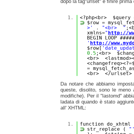
dopo la tag"urlset" e finire prima 
1.
<?php<br> $query 
$row = mysql_fe
>'
.
"<br> "
;<
xmlns=
"
http://w
BEGIN LOOP ###
'
http://www.myd
$row[
'date_upda
0.5
;<br> $chan
<br> <lastmod><
<changefreq><?
= mysql_fetch_a
<br> </urlset>
Da notare che abbiamo impostat
queste, disolito, sono le meno a
modifiche). Per il "lastomd" abbi
ladata di quando è stato aggiunto
all' XHTML:
1.
function do_xhtm
str_replace (
"