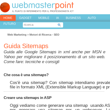
HOME
GADGET
MOBILE
IA
BUSINESS
AUTO
FUTURO
Web Marketing
»
Motori di Ricerca - SEO
Guida Sitemaps
Guida alle Google Sitemaps in xml anche per MSN e
Yahoo per migliorare il posizionamento di un sito web.
Come fare: tecniche e consigli
Che cosa è una sitemaps?
Cos'è una sitemap? Con sitemap intendiamo prevale
file in formato XML (Extensible Markup Language) e p
Creare una sitemaps in ASP
Oggi vediamo come generare una sitemap usando ASP
per generare una sitemap per un webserver. L