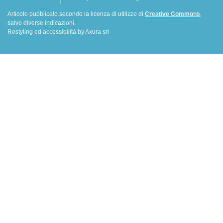
Articolo pubblicato secondo la licenza di utilizzo di
Creative Commons
,
salvo diverse indicazioni.
Restyling ed accessibilità by Axura srl