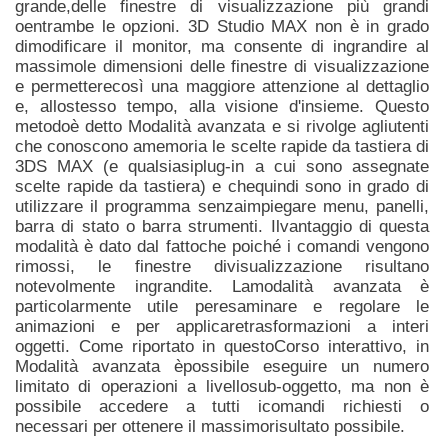
grande,delle finestre di visualizzazione più grandi
oentrambe le opzioni. 3D Studio MAX non è in grado
dimodificare il monitor, ma consente di ingrandire al
massimole dimensioni delle finestre di visualizzazione
e permetterecosì una maggiore attenzione al dettaglio
e, allostesso tempo, alla visione d'insieme. Questo
metodoè detto Modalità avanzata e si rivolge agliutenti
che
conoscono amemoria le scelte rapide da tastiera di
3DS MAX (e qualsiasiplug-in a cui sono assegnate
scelte rapide da tastiera) e chequindi sono in grado di
utilizzare il programma senzaimpiegare menu, panelli,
barra di stato o barra strumenti. Ilvantaggio di questa
modalità è dato dal fattoche poiché i comandi vengono
rimossi, le finestre divisualizzazione risultano
notevolmente ingrandite. Lamodalità avanzata è
particolarmente utile peresaminare e regolare le
animazioni e per applicaretrasformazioni a interi
oggetti. Come riportato in questoCorso interattivo, in
Modalità avanzata èpossibile eseguire un numero
limitato di operazioni a livellosub-oggetto, ma non è
possibile accedere a tutti icomandi richiesti o
necessari per ottenere il massimorisultato possibile.