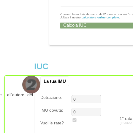
Possiedi l'immobile da meno di 12 mesi o non sei l'uni
Utilizza il nostro
calcolatore online completo
.
Calcola IUC
IUC
La tua IMU
e+ all'autore del
Detrazione:
IMU dovuta:
1° rata
Vuoi le rate?
(16/06/2