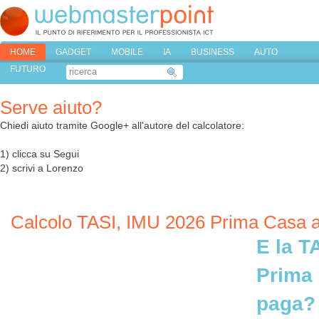
HOME
GADGET
MOBILE
IA
BUSINESS
AUTO
FUTURO
Serve aiuto?
Chiedi aiuto tramite Google+ all'autore del calcolatore:
1) clicca su Segui
2) scrivi a Lorenzo
Calcolo TASI, IMU 2026 Prima Casa a
E la T
Prima
paga?