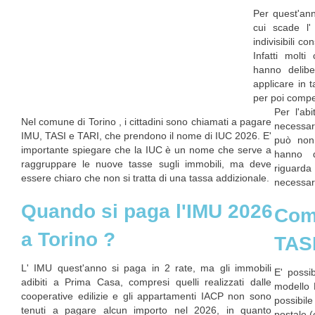
Per quest'ann
cui scade l'
indivisibili c
Infatti molt
hanno delibe
applicare in 
per poi compe
Per l'ab
Nel comune di Torino , i cittadini sono chiamati a pagare
necessari
IMU, TASI e TARI, che prendono il nome di IUC 2026. E'
può non
importante spiegare che la IUC è un nome che serve a
hanno d
raggruppare le nuove tasse sugli immobili, ma deve
riguarda 
essere chiaro che non si tratta di una tassa addizionale.
necessar
Quando si paga l'IMU 2026
Com
a Torino ?
TAS
L' IMU quest'anno si paga in 2 rate, ma gli immobili
E' possi
adibiti a Prima Casa, compresi quelli realizzati dalle
modello 
cooperative edilizie e gli appartamenti IACP non sono
possibil
tenuti a pagare alcun importo nel 2026, in quanto
postale (