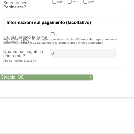
Sono presenti
C02
C06
C07
Pertinenze?
Informazioni sul pagamento (facoltativo)
Si
Hai già pagato la prima
(Indicando quanto hai già pagato, possiamo dirti la differenza da pagare anche nel
rata dell'IMU?
caso in cui il comune abbia cambiato le aliquote dopo il tuo pagamento)
Quanto hai pagato la
prima rata?
(Se non ricordi lascia 0)
Calcola IUC