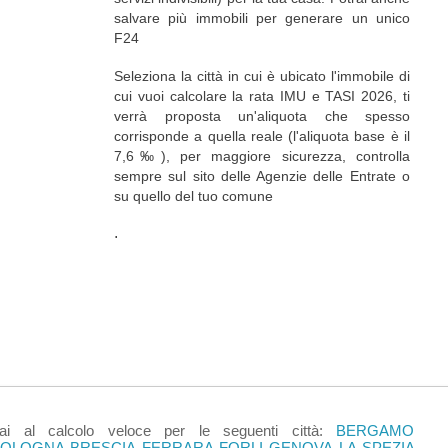
salvare più immobili per generare un unico
F24
Seleziona la città in cui è ubicato l'immobile di
cui vuoi calcolare la rata IMU e TASI 2026, ti
verrà proposta un'aliquota che spesso
corrisponde a quella reale (l'aliquota base è il
7,6‰), per maggiore sicurezza, controlla
sempre sul sito delle Agenzie delle Entrate o
su quello del tuo comune
.
ai al calcolo veloce per le seguenti città:
BERGAMO
BOLOGNA
BRESCIA
FERRARA
FORLI
GENOVA
LA SPEZIA