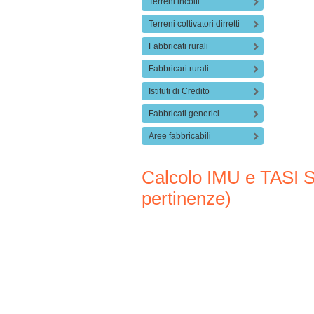
Terreni incolti
Terreni coltivatori dirretti
Fabbricati rurali
Fabbricari rurali
Istituti di Credito
Fabbricati generici
Aree fabbricabili
Calcolo IMU e TASI Se
pertinenze)