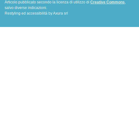
Articolo pubblicato secondo la licenza di utilizzo di
Creative Commons
,
salvo diverse indicazioni.
Restyling ed accessibilità by Axura srl