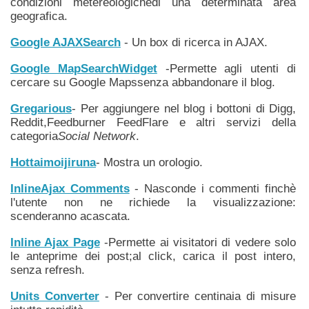
condizioni metereologichedi una determinata area
geografica.
Google AJAXSearch
- Un box di ricerca in AJAX.
Google MapSearchWidget
-Permette agli utenti di
cercare su Google Mapssenza abbandonare il blog.
Gregarious
- Per aggiungere nel blog i bottoni di Digg,
Reddit,Feedburner FeedFlare e altri servizi della
categoria
Social Network
.
Hottaimoijiruna
- Mostra un orologio.
InlineAjax Comments
- Nasconde i commenti finchè
l'utente non ne richiede la visualizzazione:
scenderanno acascata.
Inline Ajax Page
-Permette ai visitatori di vedere solo
le anteprime dei post;al click, carica il post intero,
senza refresh.
Units Converter
- Per convertire centinaia di misure