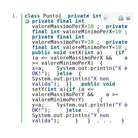
1.
class
Punto{
private
int
x, y;
private
final
int
valoreMassimoPerX=
10
;
private
final
int
valoreMinimoPerX=
10
;
private
final
int
valoreMassimoPerY=
10
;
private
final
int
valoreMinimoPerY=
10
;
public
void
setX(
int
a) {
if
(a <= valoreMassimoPerX && a
>= valoreMinimoPerX) {
x=a; System.out.println(
"X è
OK!"
); }
else
{
System.out.println(
"X non
valida"
); }}
public
void
setY(
int
a){
if
(a <=
valoreMassimoPerY && a >=
valoreMinimoPerY) {
y=a; System.out.println(
"Y è
OK!"
); }
else
{
System.out.println(
"Y non
valida"
); } } . . . }