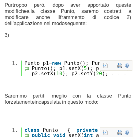
Purtroppo però, dopo aver apportato queste
modifichealla classe Punto, saremo costretti a
modificare anche ilframmento di codice 2)
dell’applicazione nel modoseguente:
3)
1.
Punto p1=
new
Punto(); Punto p2=
new
Punto(); p1.setX(
5
); p1.setY(
6
);
p2.setX(
10
); p2.setY(
20
); . . .
Saremmo partiti meglio con la classe Punto
forzatamenteincapsulata in questo modo:
1.
class
Punto {
private
int
x, y;
public
void
setX(
int
a) {x=a; }