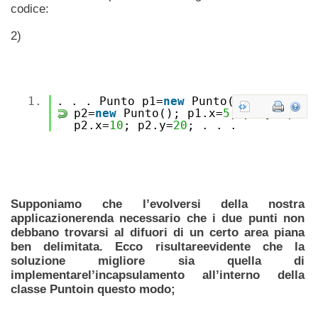
codice:
2)
1.
. . . Punto p1=
new
Punto(); Punto
p2=
new
Punto(); p1.x=
5
; p1.y=
6
;
p2.x=
10
; p2.y=
20
; . . .
Supponiamo che l’evolversi della nostra
applicazionerenda necessario che i due punti non
debbano trovarsi al difuori di un certo area piana
ben delimitata. Ecco risultareevidente che la
soluzione migliore sia quella di
implementarel’incapsulamento all’interno della
classe Puntoin questo modo;