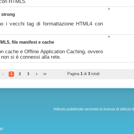
 con HTML5.
, strong
o i vecchi tag di formattazione HTML4 con
TML5, file manifest e cache
n cache e Offline Application Caching, ovvero
on si è connessi alla rete.
Pagina
1
di
3
totali
1
2
3
Articolo pubblicato secondo la licenza di utilizzo 
gs