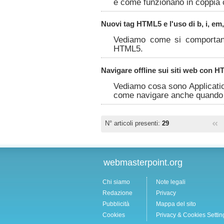
e come funzionano in coppia
Nuovi tag HTML5 e l'uso di b, i, em
Vediamo come si comportan
HTML5.
Navigare offline sui siti web con H
Vediamo cosa sono Applicatio
come navigare anche quando n
N° articoli presenti:
29
webmasterpoint.org
Chi siamo
Note legali
Redazione
Privacy
Pubblicità
Mappa del sito
Cookies
Privacy & Cookies Settin