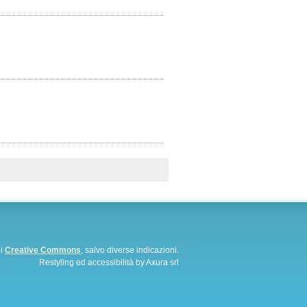
di
Creative Commons
, salvo diverse indicazioni.
Restyling ed accessibilità by Axura srl