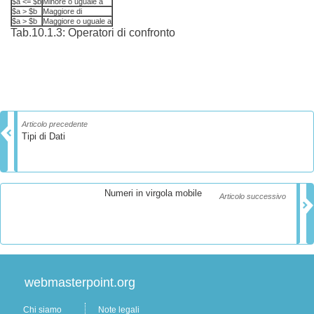
$a <= $b
Minore o uguale a
$a > $b
Maggiore di
$a > $b
Maggiore o uguale a
Tab.10.1.3: Operatori di confronto
Articolo precedente
Tipi di Dati
Numeri in virgola mobile
Articolo successivo
webmasterpoint.org
Chi siamo
Note legali