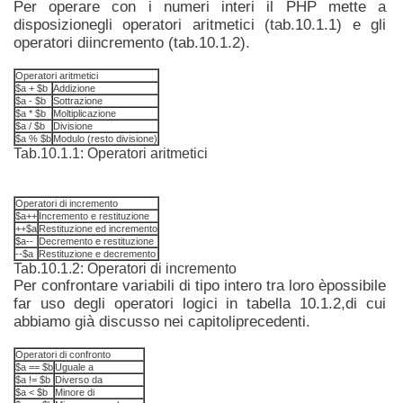
Per operare con i numeri interi il PHP mette a
disposizionegli operatori aritmetici (tab.10.1.1) e gli
operatori diincremento (tab.10.1.2).
Operatori aritmetici
$a + $b
Addizione
$a - $b
Sottrazione
$a * $b
Moltiplicazione
$a / $b
Divisione
$a % $b
Modulo (resto divisione)
Tab.10.1.1: Operatori aritmetici
Operatori di incremento
$a++
Incremento e restituzione
++$a
Restituzione ed incremento
$a--
Decremento e restituzione
--$a
Restituzione e decremento
Tab.10.1.2: Operatori di incremento
Per confrontare variabili di tipo intero tra loro èpossibile
far uso degli operatori logici in tabella 10.1.2,di cui
abbiamo già discusso nei capitoliprecedenti.
Operatori di confronto
$a == $b
Uguale a
$a != $b
Diverso da
$a < $b
Minore di