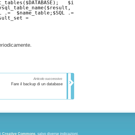
t_tables($DATABASE); $i
ysql_table_name($result,
L .= $name_table;$SQL .=
ult_set =
eriodicamente.
Articolo successivo
Fare il backup di un database
di
Creative Commons
, salvo diverse indicazioni.