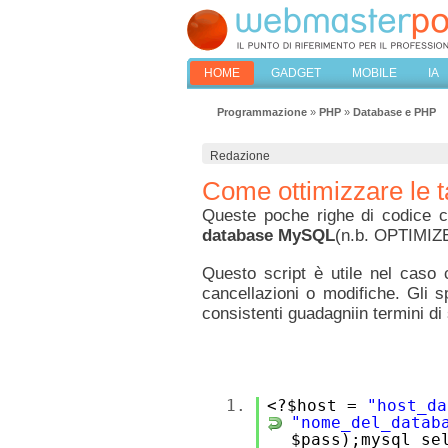
HOME
GADGET
MOBILE
IA
Programmazione
»
PHP
»
Database e PHP
Redazione
Come ottimizzare le 
Queste poche righe di codice co
database MySQL
(n.b. OPTIMIZE
Questo script è utile nel caso 
cancellazioni o modifiche. Gli
s
consistenti guadagniin termini di 
1.
<?$host =
"host_da
"nome_del_datab
$pass);mysql_s