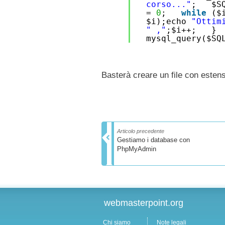
corso..."
; $S
=
0
;
while
($
$i);echo
"Ottim
" ,"
;$i++; } $
mysql_query($SQ
Basterà creare un file con esten
Articolo precedente
Gestiamo i database con
PhpMyAdmin
webmasterpoint.org
Chi siamo
Note legali