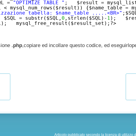
QL =
"OPTIMIZE TABLE "
; $result = mysql_lis
i < mysql_num_rows($result)) {$name_table = m
izzazione tabella: $name_table .....<BR>"
;$SQ
SQL = substr($SQL,
0
,strlen($SQL)-
1
); $res
L); mysql_free_result($result_set);?>
sione
.php
,copiare ed incollare questo codice, ed eseguirlop
Articolo pubblicato secondo la licenza di utilizzo 