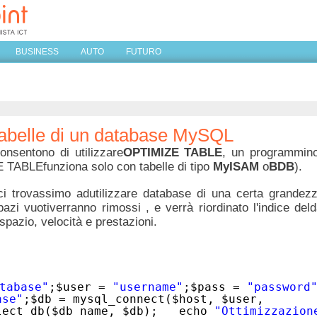
BUSINESS
AUTO
FUTURO
tabelle di un database MySQL
nsentono di utilizzare
OPTIMIZE TABLE
, un programmino 
 TABLEfunziona solo con tabelle di tipo
MyISAM
o
BDB
).
ci trovassimo adutilizzare database di una certa grandezz
pazi vuotiverranno rimossi , e verrà riordinato l'indice de
spazio, velocità e prestazioni.
tabase"
;$user =
"username"
;$pass =
"password
ase"
;$db = mysql_connect($host, $user,
elect_db($db_name, $db); echo
"Ottimizzazion