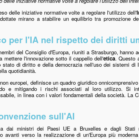
delle iniziative normative volte a regolare l'utilizzo dell'Intel
so delle iniziative normative volte a regolare l'utilizzo dell'
I
ttate mirano a stabilire un equilibrio tra promozione dell'
 per l'IA nel rispetto dei diritti 
 membri del Consiglio d'Europa, riuniti a Strasburgo, hanno a
a mettere l'innovazione sotto il cappello dell'
. Questo 
etica
o stato di diritto e della democrazia nell'uso dei sistemi di 
la quotidianità.
i non europei, definisce un quadro giuridico onnicomprensivo 
ando e mitigando i rischi associati al loro utilizzo. Si
bile, in linea con i valori fondamentali della società. La 
onvenzione sull'AI
ata dai ministri dei Paesi UE a Bruxelles e dagli Stati
 avanti verso la realizzazione di un'Europa più moderna 