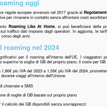
roaming oggi
ove regole europee avvenuto nel 2017 grazie al
Regolament
ive per rimanere in contatto senza affrontare costi esorbitant
mento
, si può beneficiare delle pr
Roaming Like At Home
sul traffico dati imposte dagli operatori. In aggiunta, le tarif
 corso degli anni.
il roaming nel 2024
ificativi per il roaming all'interno dell'UE. I viaggiatori
so superino la soglia di GB del proprio piano, il costo per GB
a 1,80€ più IVA del 2023 a 1,55€ più IVA del 2024, promette
i durante viaggi all'interno dell'Unione.
i di chiamate e SMS
one di soglie di GB basate sul proprio piano
il calcolo dei GB disponibili senza sovrapprezzi