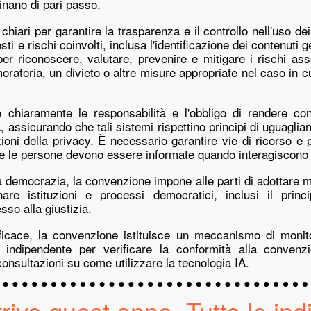
minano di pari passo.
chiari per garantire la trasparenza e il controllo nell'uso dei 
ti e rischi coinvolti, inclusa l'identificazione dei contenuti ge
 riconoscere, valutare, prevenire e mitigare i rischi assoc
ratoria, un divieto o altre misure appropriate nel caso in cui
ire chiaramente le responsabilità e l'obbligo di rendere c
A, assicurando che tali sistemi rispettino principi di uguaglia
ioni della privacy. È necessario garantire vie di ricorso e 
IA, e le persone devono essere informate quando interagiscono 
la democrazia, la convenzione impone alle parti di adottare m
e istituzioni e processi democratici, inclusi il princi
sso alla giustizia.
fficace, la convenzione istituisce un meccanismo di monit
o indipendente per verificare la conformità alla convenzi
 consultazioni su come utilizzare la tecnologia IA.
rivo quest anno. Tutte le ind