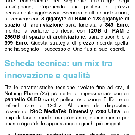
forte contendente nel segmento mid-range degli
smartphone, proponendo una politica di prezzi
decisamente aggressiva. Secondo le ultime indicazioni,
la versione con
8 gigabyte di RAM e 128 gigabyte di
sarà lanciata a
,
spazio di archiviazione
349 Euro
mentre la variante più ricca, con
12GB di RAM e
, sarà disponibile a
256GB di spazio di archiviazione
. Questa strategia di prezzo ricorda quella
399 Euro
che ha segnato il successo di OnePlus ai suoi esordi.
Scheda tecnica: un mix tra
innovazione e qualità
Tra le caratteristiche tecniche rivelate fino ad ora, il
Nothing Phone (2a) promette di impressionare con un
da 6,7 pollici, risoluzione FHD+ e un
pannello OLED
refresh rate di 120Hz. Al cuore del dispositivo
troveremo l'
, un
SoC MediaTek Dimensity 7200
Ultra
chip di fascia media ma prestante, specialmente per
quanto riguarda le applicazioni e i giochi più esigenti.
La
sarà doppia, con un
fotocamera posteriore