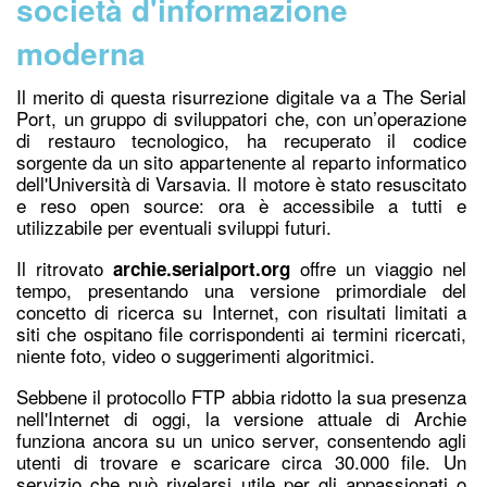
società d'informazione
moderna
Il merito di questa risurrezione digitale va a The Serial
Port, un gruppo di sviluppatori che, con un’operazione
di restauro tecnologico, ha recuperato il
codice
s
orgente
da un sito appartenente al reparto informatico
dell'Università di Varsavia. I
l motore è stato resuscitato
e reso open source: ora è accessibile a tutti e
utilizzabile per eventuali sviluppi futuri.
Il ritrovato
offre un viaggio nel
archie.serialport.org
tempo, presentando una versione primordiale del
concetto di ricerca su Internet, con risultati limitati a
siti che ospitano file corrispondenti ai termini ricercati,
niente foto, video o suggerimenti algoritmici.
Sebbene il protocollo FTP abbia ridotto la sua presenza
nell'Internet di oggi, la versione attuale di Archie
funziona ancora su un unico server, consentendo agli
utenti di trovare e scaricare circa 30.000 file. Un
servizio che può rivelarsi utile per gli appassionati o