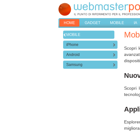
HOME
GADGET
MOBILE
IA
Mobi
MOBILE
iPhone
Scopri 
avanzat
Android
disposit
Samsung
Nuov
Scopri 
tecnolog
Appl
Esplorer
migliora