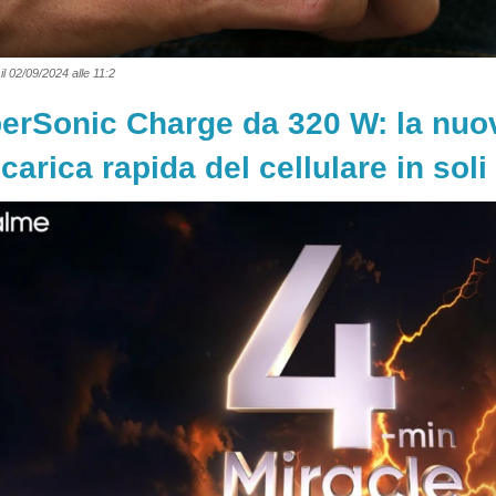
il 02/09/2024 alle 11:2
erSonic Charge da 320 W: la nuo
icarica rapida del cellulare in soli