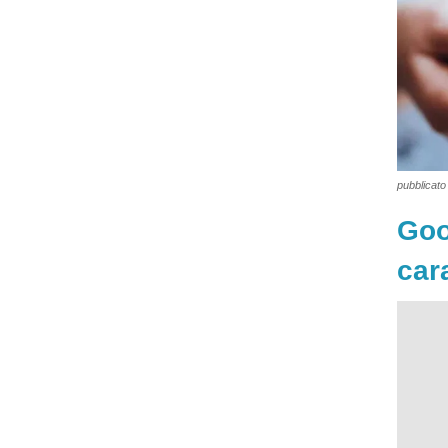
pubblicato 
Goo
cara