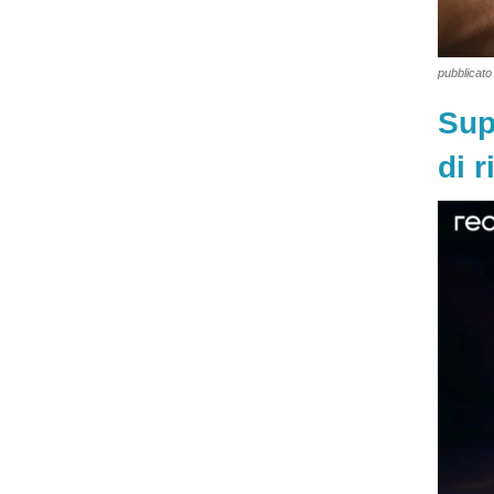
pubblicato 
Sup
di r