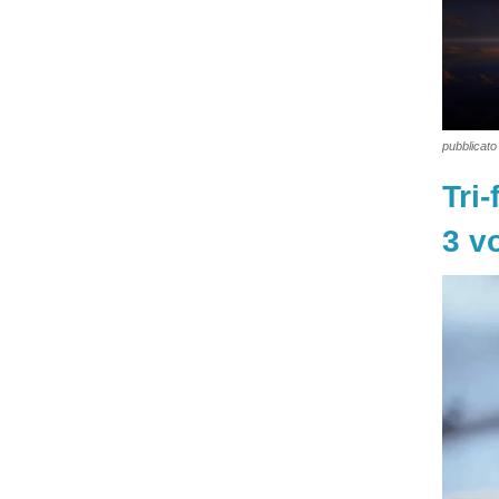
pubblicato 
Tri
3 vo