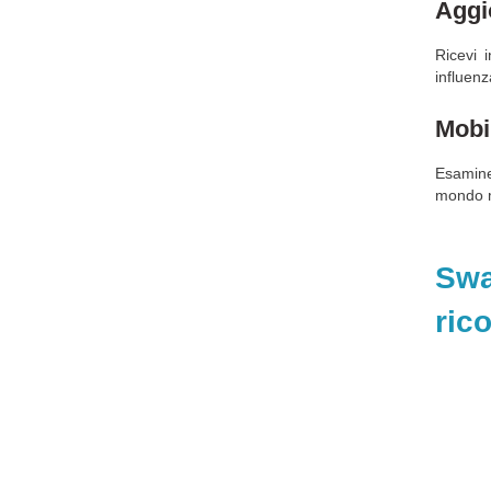
Aggi
Ricevi 
influen
Mobi
Esamine
mondo m
Swa
ric