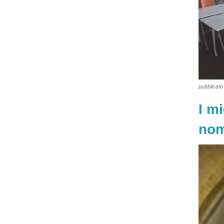
pubblicato 
I m
nom