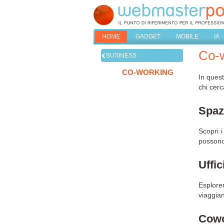
HOME
GADGET
MOBILE
IA
Co-
BUSINESS
CO-WORKING
In quest
chi cerca
Spaz
Scopri i
possono
Uffic
Esplore
viaggian
Cowo