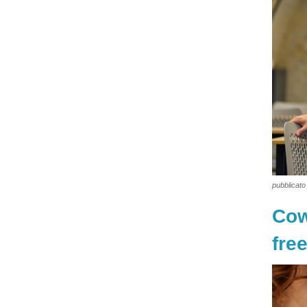
pubblicato 
Cow
free