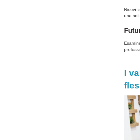
Ricevi i
una solu
Futu
Esamine
professi
I v
fle