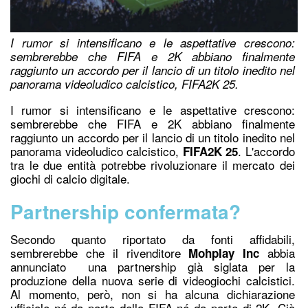
I rumor si intensificano e le aspettative crescono:
sembrerebbe che FIFA e 2K abbiano finalmente
raggiunto un accordo per il lancio di un titolo inedito nel
panorama videoludico calcistico, FIFA2K 25.
I rumor si intensificano e le aspettative crescono:
sembrerebbe ch
e FIFA e 2K
abbiano finalmente
raggiunto un accordo per il lancio di un titolo inedito nel
panorama videoludico calcistico,
. L'accordo
FIFA2K 25
tra le due entità potrebbe rivoluzionare il mercato dei
giochi di calcio digitale.
Partnership confermata?
Secondo quanto riportato da fonti affidabili,
sembrerebbe che il rivenditore
abbia
Mohplay Inc
annunciato una partnership già siglata per la
produzione della nuova serie di videogiochi calcistici.
Al momento, però, non si ha alcuna dichiarazione
ufficiale né da parte della FIFA né da parte di 2K. Ciò