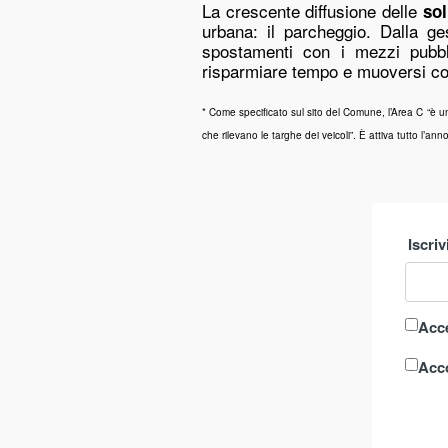
La crescente diffusione delle
sol
urbana: il parcheggio. Dalla ges
spostamenti con i mezzi pubbl
risparmiare tempo e muoversi con 
* Come specificato sul sito del Comune, l’Area C “è un
che rilevano le targhe dei veicoli”. È attiva tutto l’an
Iscriv
Acce
Acco