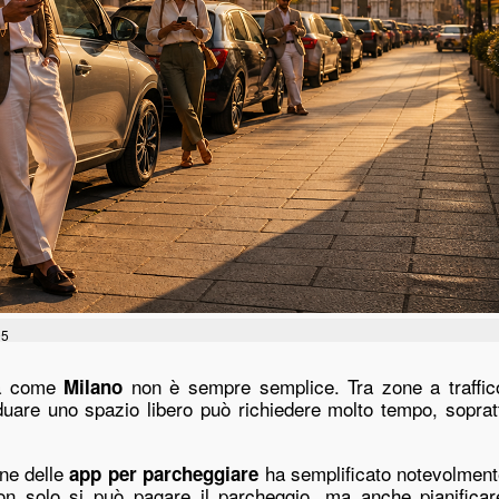
05
tà come
non è sempre semplice. Tra zone a traffic
Milano
viduare uno spazio libero può richiedere molto tempo, sopra
one delle
ha semplificato notevolmente
app per parcheggiare
 non solo si può pagare il parcheggio, ma anche pianifica