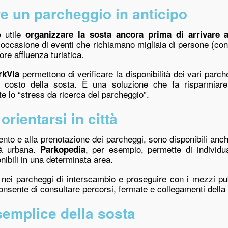
e un parcheggio in anticipo
e utile
organizzare la sosta ancora prima di arrivare 
n occasione di eventi che richiamano migliaia di persone (conce
ore affluenza turistica.
permettono di verificare la disponibilità dei vari parc
rkVia
l costo della sosta. È una soluzione che fa risparmia
e lo “stress da ricerca del parcheggio”.
orientarsi in città
ento e alla prenotazione dei parcheggi, sono disponibili an
tà urbana.
, per esempio, permette di individu
Parkopedia
nibili in una determinata area.
to nei parcheggi di interscambio e proseguire con i mezzi pu
onsente di consultare percorsi, fermate e collegamenti della r
semplice della sosta