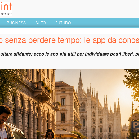
BUSINESS
AUTO
FUTURO
o senza perdere tempo: le app da cono
ltare sfidante: ecco le app più utili per individuare posti liberi, 