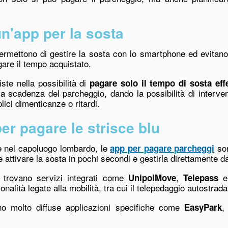
un'app per la sosta
rmettono di gestire la sosta con lo smartphone ed evitano d
gare il tempo acquistato.
ste nella possibilità di
pagare solo il tempo di sosta effe
la scadenza del parcheggio, dando la possibilità di interve
lici dimenticanze o ritardi.
per pagare le strisce blu
e nel capoluogo lombardo, le
son
app per pagare parcheggi
 attivare la sosta in pochi secondi e gestirla direttamente da
si trovano servizi integrati come
,
UnipolMove
Telepass
nalità legate alla mobilità, tra cui il telepedaggio autostrada
no molto diffuse applicazioni specifiche come
,
EasyPark