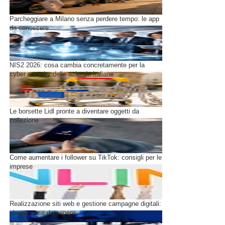
Parcheggiare a Milano senza perdere tempo: le app
da conoscere
NIS2 2026: cosa cambia concretamente per la
cyber security delle aziende italiane
Le borsette Lidl pronte a diventare oggetti da
collezione
Come aumentare i follower su TikTok: consigli per le
imprese
Realizzazione siti web e gestione campagne digitali:
alcune cose da sapere