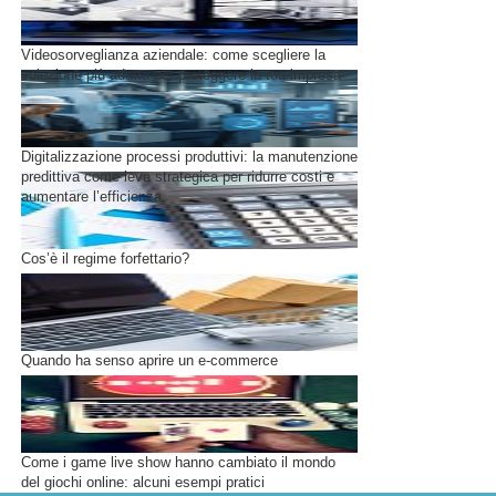
Videosorveglianza aziendale: come scegliere la
soluzione più adatta per proteggere la tua impresa
Digitalizzazione processi produttivi: la manutenzione
predittiva come leva strategica per ridurre costi e
aumentare l’efficienza
Cos’è il regime forfettario?
Quando ha senso aprire un e-commerce
Come i game live show hanno cambiato il mondo
del giochi online: alcuni esempi pratici