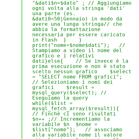
"&dati$n=$dato" ; // Aggiungiamo
ogni volta alla stringa 'dati'
una parte (es.
&dati0=50|Gennaio) in modo da
avere una lunga stringa// che
abbia la formattazione
necessaria per essere caricato
in Flash } }
print("nome=$nome$dati"); //
Stampiamo a video il nome del
grafico e i relativi
dati}else{ // Se invece è la
prima esecuzione e non è stato
scelto nessun grafico $select
= "SELECT nome FROM grafici";
// Selezioniamo i nomi dei
grafici $result =
mysql_query($select); //
Eseguiamo la query
while($list =
mysql_fetch_array($result)){
// Finchè ci sono risultati
$n++ ;// Incrementiamo la
variabile $n $nome =
$list["nome"]; // associamo
alla variabile nome il valore