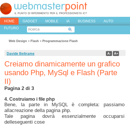
HOME
GADGET
MOBILE
IA
BUSINESS
AUTO
FUTURO
Web Design
»
Flash
»
Programmazione Flash
Davide Beltrame
Creiamo dinamicamente un grafico
usando Php, MySql e Flash (Parte
II)
Pagina 2 di 3
4. Costruiamo i file php
Bene, la parte in MySQL è completa: passiamo
allacreazione della pagina php.
Tale pagina dovrà essenzialmente occuparsi
delleseguenti cose