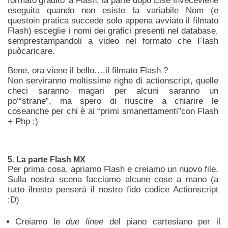
formato‘gradito’ a Flash; la parte dopo Else inveceviene
eseguita quando non esiste la variabile Nom (e
questoin pratica succede solo appena avviato il filmato
Flash) esceglie i nomi dei grafici presenti nel database,
semprestampandoli a video nel formato che Flash
puòcaricare.
Bene, ora viene il bello….il filmato Flash ?
Non serviranno moltissime righe di actionscript, quelle
checi saranno magari per alcuni saranno un
po’“strane”, ma spero di riuscire a chiarire le
coseanche per chi è ai “primi smanettamenti”con Flash
+ Php ;)
5. La parte Flash MX
Per prima cosa, apriamo Flash e creiamo un nuovo file.
Sulla nostra scena facciamo alcune cose a mano (a
tutto ilresto penserà il nostro fido codice Actionscript
:D)
Creiamo le
due linee
del piano cartesiano per il