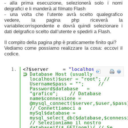
- alla prima esecuzione, selezionerà solo i nomi
deigrafici e li manderà al filmato Flash
- una volta che l’utente avrà scelto qualegrafico
vedere, la pagina php riceverà la
variabilecorrispondente e dovrà quindi selezionare i
dati delgrafico scelto dall’utente e spedirli a Flash.
Il compito della pagina php è praticamente finito qui?
Vediamo come possiamo realizzare la cosa: eccovi il
codice.
1.
<?$server =
"localhost"
;
//
Database Host (usually
localhost)$user = "root"; //
Username$pass = ""; //
Password$database =
"grafico"; // Database
name$connessione =
@mysql_connect($server,$user,$pas
// Connettiamoci a
mySql$database =
mysql_select_db($database,$conness
// Selezioniamo il nostro
databaseif($_GET[nom]){ // Se