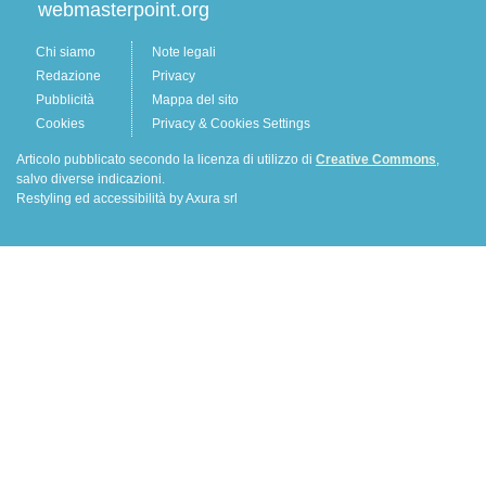
webmasterpoint.org
Chi siamo
Note legali
Redazione
Privacy
Pubblicità
Mappa del sito
Cookies
Privacy & Cookies Settings
Articolo pubblicato secondo la licenza di utilizzo di
Creative Commons
,
salvo diverse indicazioni.
Restyling ed accessibilità by Axura srl