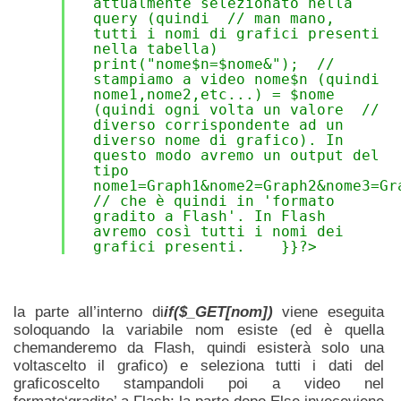
attualmente selezionato nella
query (quindi // man mano,
tutti i nomi di grafici presenti
nella tabella)
print("nome$n=$nome&"); //
stampiamo a video nome$n (quindi
nome1,nome2,etc...) = $nome
(quindi ogni volta un valore //
diverso corrispondente ad un
diverso nome di grafico). In
questo modo avremo un output del
tipo
nome1=Graph1&nome2=Graph2&nome3=G
// che è quindi in 'formato
gradito a Flash'. In Flash
avremo così tutti i nomi dei
grafici presenti. }}?>
la parte all’interno di
if($_GET[nom])
viene eseguita
soloquando la variabile nom esiste (ed è quella
chemanderemo da Flash, quindi esisterà solo una
voltascelto il grafico) e seleziona tutti i dati del
graficoscelto stampandoli poi a video nel