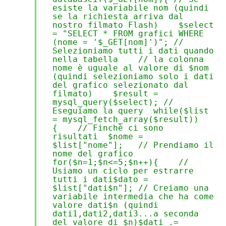
esiste la variabile nom (quindi
se la richiesta arriva dal
nostro filmato Flash) $select
= "SELECT * FROM grafici WHERE
(nome = '$_GET[nom]')"; //
Selezioniamo tutti i dati quando
nella tabella // la colonna
nome è uguale al valore di $nom
(quindi selezioniamo solo i dati
del grafico selezionato dal
filmato) $result =
mysql_query($select); //
Eseguiamo la query while($list
= mysql_fetch_array($result))
{ // Finchè ci sono
risultati $nome =
$list["nome"]; // Prendiamo il
nome del grafico
for($n=1;$n<=5;$n++){ //
Usiamo un ciclo per estrarre
tutti i dati$dato =
$list["dati$n"]; // Creiamo una
variabile intermedia che ha come
valore dati$n (quindi
dati1,dati2,dati3...a seconda
del valore di $n)$dati .=