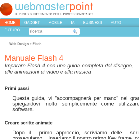
HOME
GADGET
MOBILE
IA
BUSINESS
AUTO
FUTURO
Web Design
»
Flash
Manuale Flash 4
Imparare Flash 4 con una guida completa dal disegno,
alle animazioni ai video e alla musica
Primi passi
Questa guida, vi "accompagnerà per mano" nel gra
spiegandovi molto semplicemente come utilizzar
software.
Creare scritte animate
Dopo il primo approccio, scriviamo delle scr
proseguiamo... Inseriamo il nostro primo Key frame, po