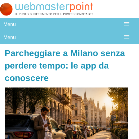
Menu
Menu
Parcheggiare a Milano senza
perdere tempo: le app da
conoscere