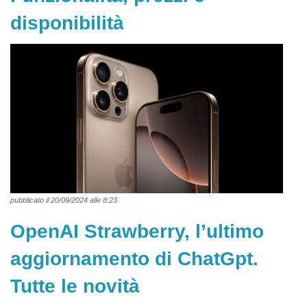
disponibilità
pubblicato il 20/09/2024 alle 8:23
OpenAI Strawberry, l’ultimo
aggiornamento di ChatGpt.
Tutte le novità